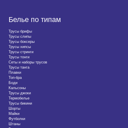
Белье по типам
Трусы брифы
Трусы слипы
Трусы боксеры
Трусы хипсы
Трусы стринги
Трусы тонги
Сеты и наборы трусов
Трусы танга
Плавки
Топ-бра
Боди
Кальсоны
Трусы джоки
Термобелье
Трусы бикини
Шорты
Майки
Футболки
Штаны