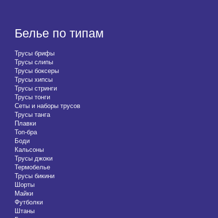
Белье по типам
Трусы брифы
Трусы слипы
Трусы боксеры
Трусы хипсы
Трусы стринги
Трусы тонги
Сеты и наборы трусов
Трусы танга
Плавки
Топ-бра
Боди
Кальсоны
Трусы джоки
Термобелье
Трусы бикини
Шорты
Майки
Футболки
Штаны