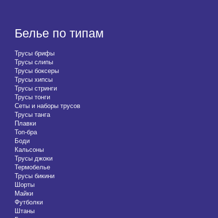
Белье по типам
Трусы брифы
Трусы слипы
Трусы боксеры
Трусы хипсы
Трусы стринги
Трусы тонги
Сеты и наборы трусов
Трусы танга
Плавки
Топ-бра
Боди
Кальсоны
Трусы джоки
Термобелье
Трусы бикини
Шорты
Майки
Футболки
Штаны