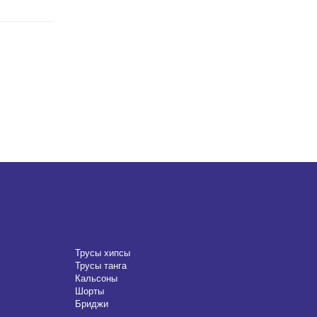
Трусы хипсы
Трусы танга
Кальсоны
Шорты
Бриджи