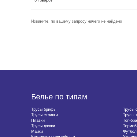
0 товаров
Извините, по вашему запросу ничего не найдено
Белье по типам
Трусы брифы
Трусы 
Трусы стринги
Трусы 
Плавки
Топ-бра
Трусы джоки
Термоб
Майки
Футбол
Комплекты термобелья
Утягив