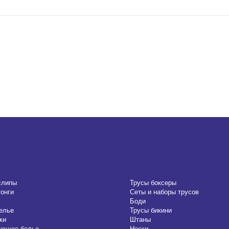
слипы
Трусы боксеры
тонги
Сеты и наборы трусов
Боди
елье
Трусы бикини
ки
Штаны
ающее белье
Носки