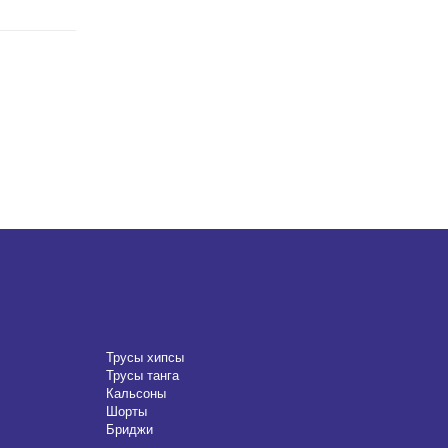
Трусы хипсы
Трусы танга
Кальсоны
Шорты
Бриджи