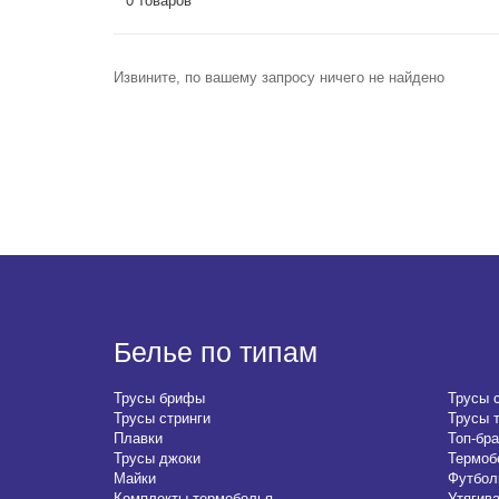
0 товаров
Извините, по вашему запросу ничего не найдено
Белье по типам
Трусы брифы
Трусы 
Трусы стринги
Трусы 
Плавки
Топ-бра
Трусы джоки
Термоб
Майки
Футбол
Комплекты термобелья
Утягив