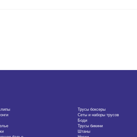
слипы
Трусы боксеры
тонги
Сеты и наборы трусов
Боди
елье
Трусы бикини
ки
Штаны
ающее белье
Носки