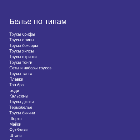
Белье по типам
Трусы брифы
Трусы слипы
Трусы боксеры
Трусы хипсы
Трусы стринги
Трусы тонги
Сеты и наборы трусов
Трусы танга
Плавки
Топ-бра
Боди
Кальсоны
Трусы джоки
Термобелье
Трусы бикини
Шорты
Майки
Футболки
Штаны