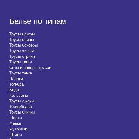
Белье по типам
Трусы брифы
Трусы слипы
Трусы боксеры
Трусы хипсы
Трусы стринги
Трусы тонги
Сеты и наборы трусов
Трусы танга
Плавки
Топ-бра
Боди
Кальсоны
Трусы джоки
Термобелье
Трусы бикини
Шорты
Майки
Футболки
Штаны