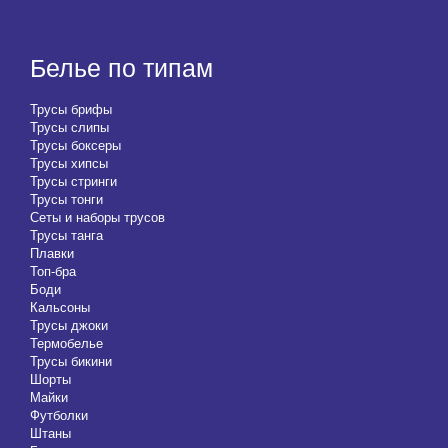
Белье по типам
Трусы брифы
Трусы слипы
Трусы боксеры
Трусы хипсы
Трусы стринги
Трусы тонги
Сеты и наборы трусов
Трусы танга
Плавки
Топ-бра
Боди
Кальсоны
Трусы джоки
Термобелье
Трусы бикини
Шорты
Майки
Футболки
Штаны