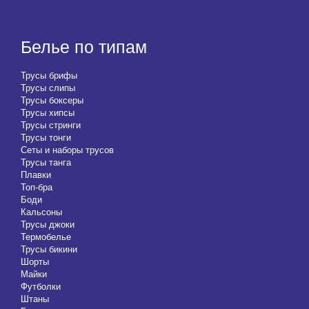
Белье по типам
Трусы брифы
Трусы слипы
Трусы боксеры
Трусы хипсы
Трусы стринги
Трусы тонги
Сеты и наборы трусов
Трусы танга
Плавки
Топ-бра
Боди
Кальсоны
Трусы джоки
Термобелье
Трусы бикини
Шорты
Майки
Футболки
Штаны