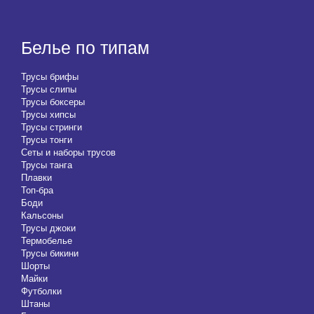
Белье по типам
Трусы брифы
Трусы слипы
Трусы боксеры
Трусы хипсы
Трусы стринги
Трусы тонги
Сеты и наборы трусов
Трусы танга
Плавки
Топ-бра
Боди
Кальсоны
Трусы джоки
Термобелье
Трусы бикини
Шорты
Майки
Футболки
Штаны