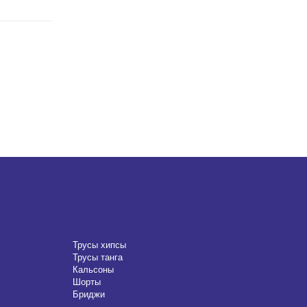
Трусы хипсы
Трусы танга
Кальсоны
Шорты
Бриджи