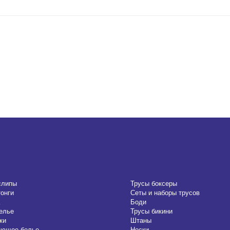
слипы
Трусы боксеры
тонги
Сеты и наборы трусов
Боди
елье
Трусы бикини
ки
Штаны
ающее белье
Носки