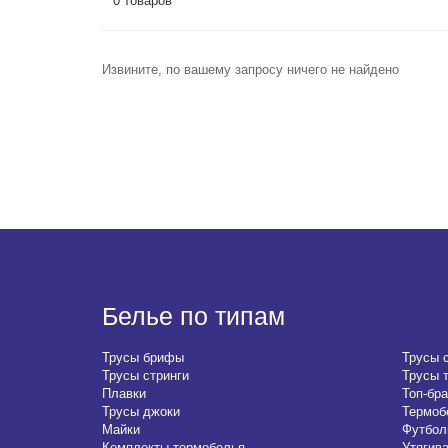
0 товаров
Извините, по вашему запросу ничего не найдено
Белье по типам
Трусы брифы
Трусы 
Трусы стринги
Трусы 
Плавки
Топ-бра
Трусы джоки
Термоб
Майки
Футбол
Комплекты термобелья
Утягив