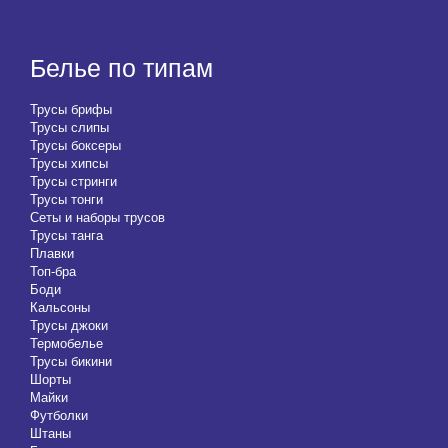
Белье по типам
Трусы брифы
Трусы слипы
Трусы боксеры
Трусы хипсы
Трусы стринги
Трусы тонги
Сеты и наборы трусов
Трусы танга
Плавки
Топ-бра
Боди
Кальсоны
Трусы джоки
Термобелье
Трусы бикини
Шорты
Майки
Футболки
Штаны