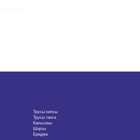
Трусы хипсы
Трусы танга
Кальсоны
Шорты
Бриджи