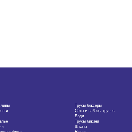
слипы
Трусы боксеры
тонги
Сеты и наборы трусов
Боди
елье
Трусы бикини
ки
Штаны
ающее белье
Носки