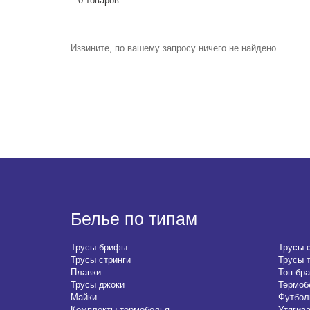
0 товаров
Извините, по вашему запросу ничего не найдено
Белье по типам
Трусы брифы
Трусы 
Трусы стринги
Трусы 
Плавки
Топ-бра
Трусы джоки
Термоб
Майки
Футбол
Комплекты термобелья
Утягив