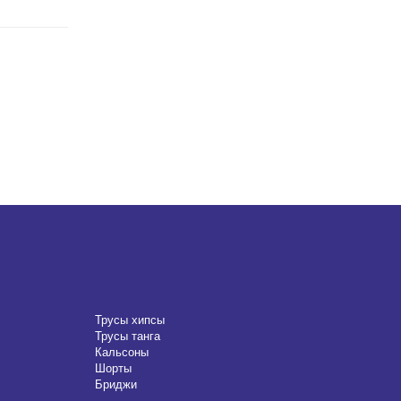
Трусы хипсы
Трусы танга
Кальсоны
Шорты
Бриджи