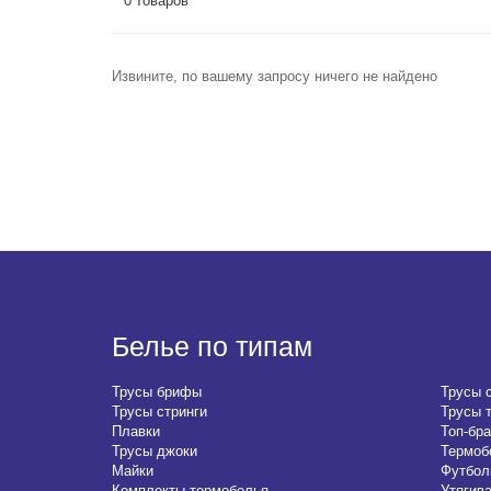
0 товаров
Извините, по вашему запросу ничего не найдено
Белье по типам
Трусы брифы
Трусы 
Трусы стринги
Трусы 
Плавки
Топ-бра
Трусы джоки
Термоб
Майки
Футбол
Комплекты термобелья
Утягив