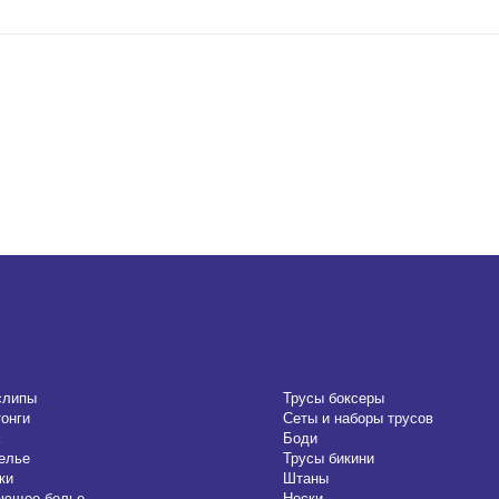
слипы
Трусы боксеры
тонги
Сеты и наборы трусов
Боди
елье
Трусы бикини
ки
Штаны
ающее белье
Носки