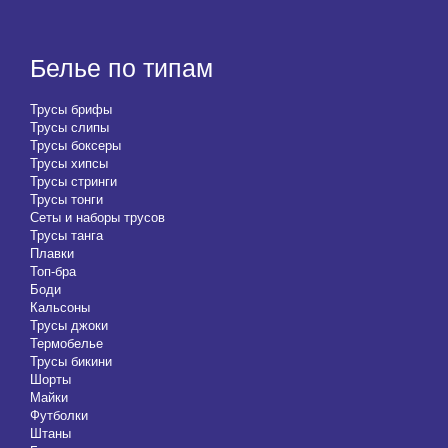
Белье по типам
Трусы брифы
Трусы слипы
Трусы боксеры
Трусы хипсы
Трусы стринги
Трусы тонги
Сеты и наборы трусов
Трусы танга
Плавки
Топ-бра
Боди
Кальсоны
Трусы джоки
Термобелье
Трусы бикини
Шорты
Майки
Футболки
Штаны