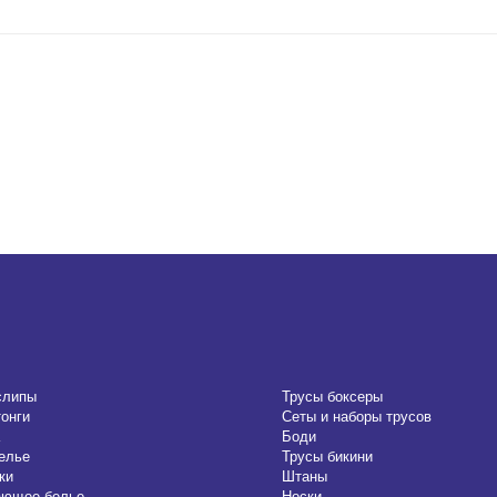
слипы
Трусы боксеры
тонги
Сеты и наборы трусов
Боди
елье
Трусы бикини
ки
Штаны
ающее белье
Носки