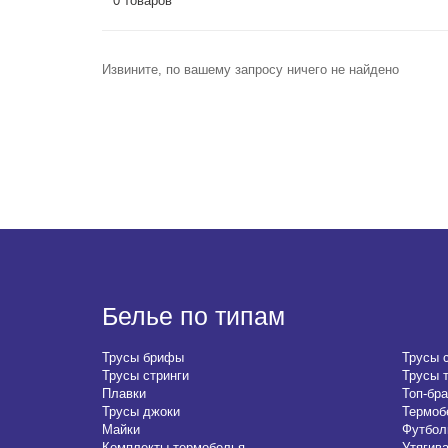
0 товаров
Извините, по вашему запросу ничего не найдено
Белье по типам
Трусы брифы
Трусы 
Трусы стринги
Трусы 
Плавки
Топ-бра
Трусы джоки
Термоб
Майки
Футбол
Комплекты термобелья
Утягив