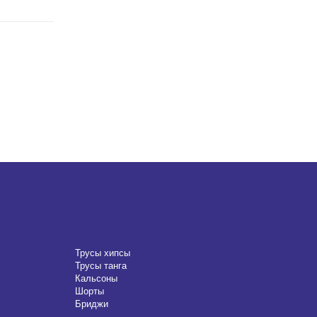
Трусы хипсы
Трусы танга
Кальсоны
Шорты
Бриджи