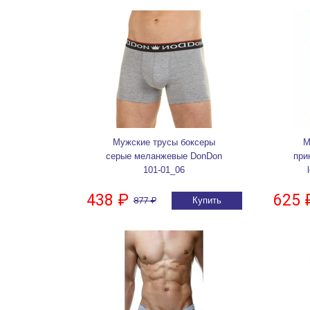
Мужские трусы боксеры
М
серые меланжевые DonDon
при
101-01_06
438 ₽
625 
877 ₽
Купить