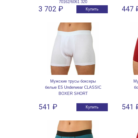
70162/6061 320
3 702 ₽
447 
Купить
Мужские трусы боксеры
Му
белые E5 Underwear CLASSIC
б
BOXER SHORT
541 ₽
541 
Купить