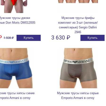
ужские трусы джоки
Мужские трусы брифы
ные Don Moris DM012005
комплект из 3-шт (зеленые/
синие/серые) Sergio Dallini
2946
₽
3 630 ₽
1 508 ₽
Купить
Купить
кие трусы хипсы синие
Мужские трусы хипсы серые
mporio Armani в сетку
Emporio Armani в сетку