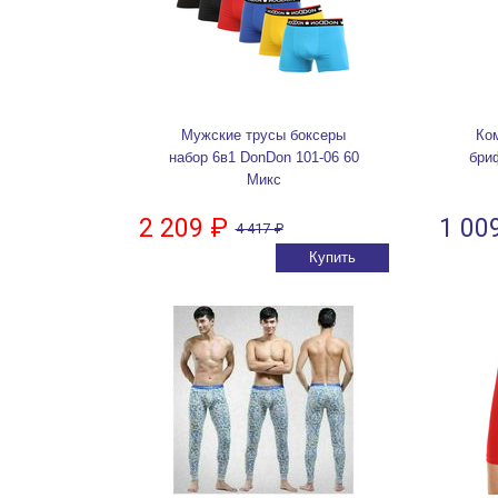
Мужские трусы боксеры
Ко
набор 6в1 DonDon 101-06 60
бри
Микс
2 209 ₽
1 00
4 417 ₽
Купить