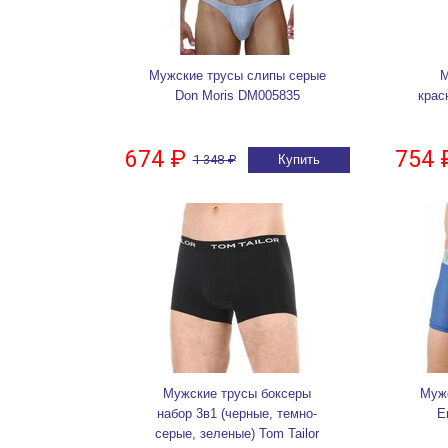
Мужские трусы слипы серые
М
Don Moris DM005835
крас
674 ₽
754 
1 348 ₽
Купить
Мужские трусы боксеры
Мужс
набор 3в1 (черные, темно-
E
серые, зеленые) Tom Tailor