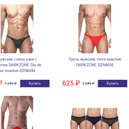
ужские слипы хаки с
Трусы мужские тонги красные
нтом DARKZONE Dia de
DARKZONE DZN6626
los muertos DZN6434
₽
625 ₽
1 249 ₽
Купить
1 249 ₽
Купить