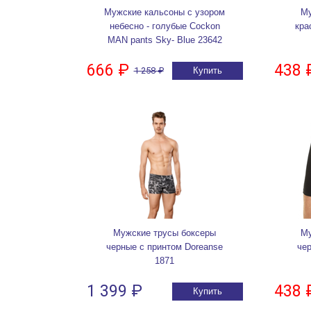
Мужские кальсоны с узором
Му
небесно - голубые Cockon
кра
MAN pants Sky- Blue 23642
666 ₽
438 
1 258 ₽
Купить
Мужские трусы боксеры
Му
черные с принтом Doreanse
че
1871
1 399 ₽
438 
Купить