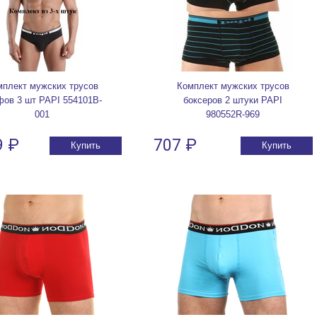
мплект мужских трусов
Комплект мужских трусов
фов 3 шт PAPI 554101B-
боксеров 2 штуки PAPI
001
980552R-969
9 ₽
707 ₽
Купить
Купить