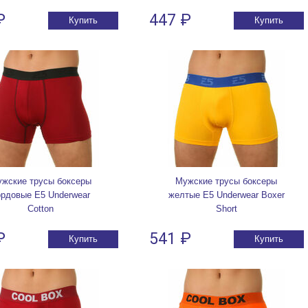
₽
447 ₽
Купить
Купить
жские трусы боксеры
Мужские трусы боксеры
ордовые E5 Underwear
желтые E5 Underwear Boxer
Cotton
Short
₽
541 ₽
Купить
Купить