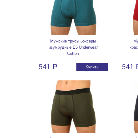
Мужские трусы боксеры
Му
изумрудные E5 Underwear
крас
Cotton
541 ₽
541 
Купить