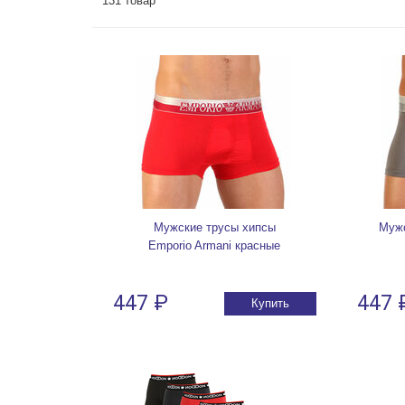
131 товар
Мужские трусы хипсы
Мужс
Emporio Armani красные
447 ₽
447 
Купить